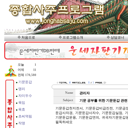
처음으로
프로그램소개
상담코너
4
1
1
Name
관리자
Subject
기문 공부를 위한 기문둔갑 관련
기문둔갑천지전서, 기문둔갑비급진전, 기문금장
둔갑사자경, 기문둔갑사자수, 기문둔갑실점, 기
기문둔갑운용, 기문둔갑연의, 귀곡자기문둔갑응
필독하세요