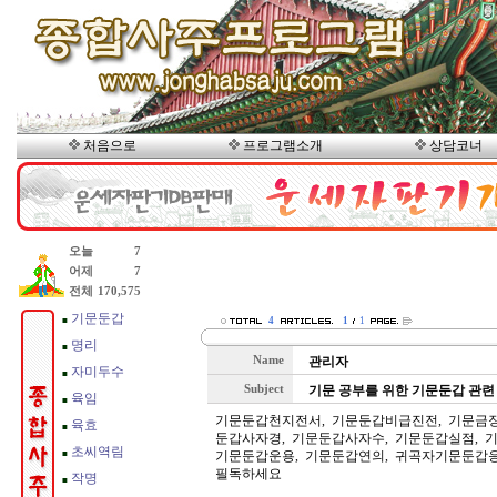
처음으로
프로그램소개
상담코너
4
1
1
Name
관리자
Subject
기문 공부를 위한 기문둔갑 관련
기문둔갑천지전서, 기문둔갑비급진전, 기문금장
둔갑사자경, 기문둔갑사자수, 기문둔갑실점, 기
기문둔갑운용, 기문둔갑연의, 귀곡자기문둔갑응
필독하세요