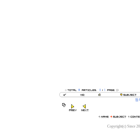
0
1
1
등
Copyright(c) Since 2